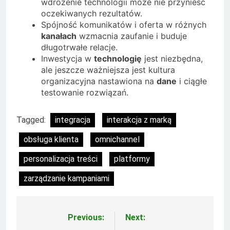
wdrożenie technologii może nie przynieść
oczekiwanych rezultatów.
Spójność komunikatów i oferta w różnych
kanałach
wzmacnia zaufanie i buduje
długotrwałe relacje.
Inwestycja w
technologię
jest niezbędna,
ale jeszcze ważniejsza jest kultura
organizacyjna nastawiona na
dane
i ciągłe
testowanie rozwiązań.
Tagged:
integracja
interakcja z marką
obsługa klienta
omnichannel
personalizacja treści
platformy
zarządzanie kampaniami
Previous:
Next:
Nawigacja