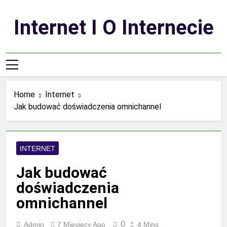
Skip
to
Internet I O Internecie
content
Home
Internet
Jak budować doświadczenia omnichannel
INTERNET
Jak budować
doświadczenia
omnichannel
0
Admin
7 Miesięcy Ago
4 Mins