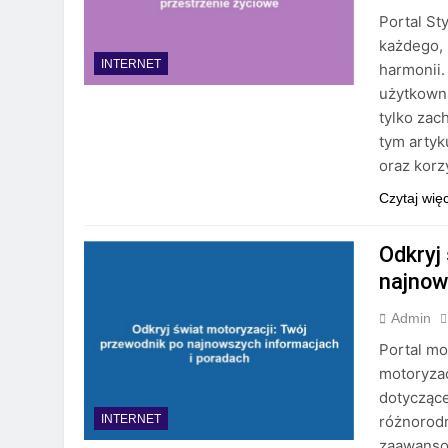
Portal St
każdego, 
INTERNET
harmonii.
użytkowni
tylko zac
tym artyk
oraz korz
Czytaj wię
Odkryj
najnow
Admin
Portal mo
motoryzac
dotyczące
różnorodn
INTERNET
zaawansow