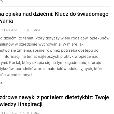
na opieka nad dziećmi: Klucz do świadomego
wania
2 Lata Ago
0
3 Mins
d dziećmi to temat, który dotyczy wielu rodziców, opiekunów
jalistów w dziedzinie wychowania. W miarę jak
stwo się zmienia, rośnie również potrzeba dostępu do
h informacji na temat najlepszych praktyk w opiece nad
ymi. Portal, który skupia się na tym zagadnieniu, oferuje
tykułów, poradników oraz materiałów edukacyjnych, które
óc w codziennych…
cej
 zdrowe nawyki z portalem dietetykbiz: Twoje
wiedzy i inspiracji
2 Lata Ago
0
3 Mins