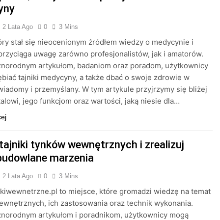
yny
2 Lata Ago
0
3 Mins
tóry stał się nieocenionym źródłem wiedzy o medycynie i
przyciąga uwagę zarówno profesjonalistów, jak i amatorów.
óżnorodnym artykułom, badaniom oraz poradom, użytkownicy
biać tajniki medycyny, a także dbać o swoje zdrowie w
iadomy i przemyślany. W tym artykule przyjrzymy się bliżej
alowi, jego funkcjom oraz wartości, jaką niesie dla…
cej
tajniki tynków wewnętrznych i zrealizuj
budowlane marzenia
2 Lata Ago
0
3 Mins
nkiwewnetrzne.pl to miejsce, które gromadzi wiedzę na temat
wnętrznych, ich zastosowania oraz technik wykonania.
óżnorodnym artykułom i poradnikom, użytkownicy mogą