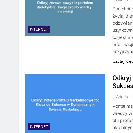
Portal di
życia, di
odżywiani
użytkown
INTERNET
co jest n
informacj
przyjrzym
Czytaj wię
Odkryj
Sukces
Admin
Portal ma
wiedzy w 
dla profe
aktualnyc
INTERNET