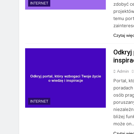
zdobyć ce
INTERNET
projektów
temu port
zaintere
Czytaj wię
Odkryj 
inspira
Admin
Portal, k
poradach 
osób prag
poruszany
INTERNET
niezależn
bliżej fu
może on
Czytaj wię