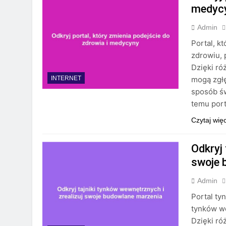
medyc
Admin
Portal, k
zdrowiu, 
Dzięki r
mogą zgłę
INTERNET
sposób św
temu port
Czytaj wię
Odkryj 
swoje 
Admin
Portal ty
tynków we
Dzięki r