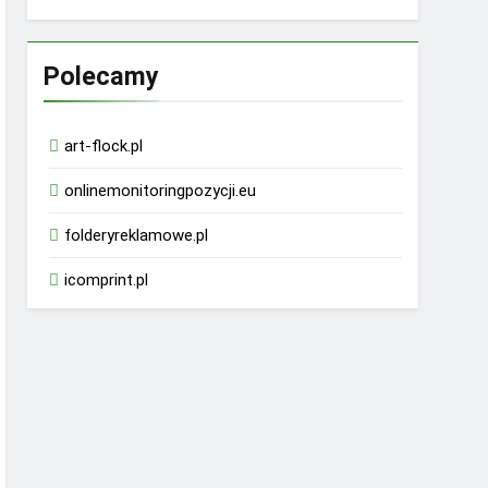
Polecamy
art-flock.pl
onlinemonitoringpozycji.eu
folderyreklamowe.pl
icomprint.pl