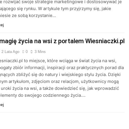
e rozwijać swoje strategie marketingowe i dostosowywać je
ającego się rynku. W artykule tym przyjrzymy się, jakie
niesie ze sobą korzystanie…
cej
 magię życia na wsi z portalem Wiesniaczki.pl
2 Lata Ago
0
3 Mins
esniaczki.pl to miejsce, które wciąga w świat życia na wsi,
bogaty zbiór informacji, inspiracji oraz praktycznych porad dla
nących zbliżyć się do natury i wiejskiego stylu życia. Dzięki
nym artykułom, zdjęciom oraz relacjom, użytkownicy mogą
uroki życia na wsi, a także dowiedzieć się, jak wprowadzić
elementy do swojego codziennego życia….
cej