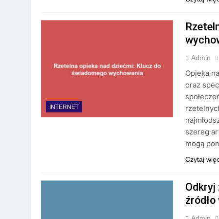
Rzetel
wycho
Admin
Opieka na
oraz spec
społeczeń
rzetelnyc
INTERNET
najmłodsz
szereg ar
mogą pom
Czytaj wię
Odkryj
źródło 
Admin