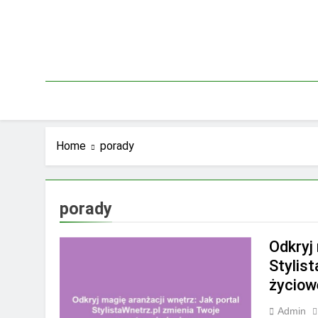
Skip
to
content
Home
porady
porady
Odkryj
Stylis
życiow
Admin