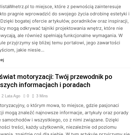
ylistaWnetrz.pl to miejsce, które z pewnością zainteresuje
kto pragnie wprowadzić do swojego życia odrobinę estetyki i
 Dzięki bogatej ofercie artykułów, poradników oraz inspiracji,
cy mogą odkrywać tajniki projektowania wnętrz, które nie
hwycają, ale również spełniają funkcjonalne wymagania. W
ule przyjrzymy się bliżej temu portalowi, jego zawartości
yściom, jakie niesie…
cej
 świat motoryzacji: Twój przewodnik po
szych informacjach i poradach
2 Lata Ago
0
3 Mins
toryzacyjny, o którym mowa, to miejsce, gdzie pasjonaci
ji mogą znaleźć najnowsze informacje, artykuły oraz porady
 samochodów i wszystkiego, co z nimi związane. Dzięki
ości treści, każdy użytkownik, niezależnie od poziomu
ania, znajdzie coś dla siebie. W tym artykule przyjrzymy się