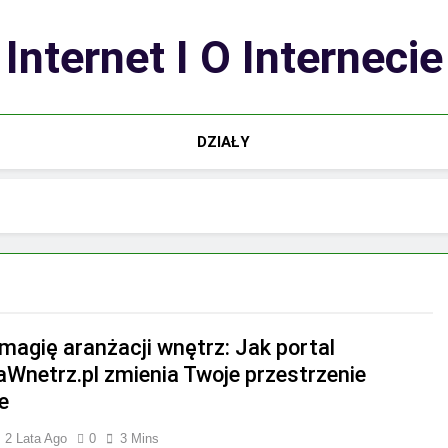
Internet I O Internecie
DZIAŁY
 magię aranżacji wnętrz: Jak portal
taWnetrz.pl zmienia Twoje przestrzenie
e
2 Lata Ago
0
3 Mins