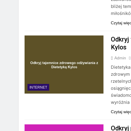
bliżej te
miłośnikó
Czytaj wię
Odkryj
Kylos
Admin
Dietetyka
zdrowym o
rzetelnyc
osiągnięc
INTERNET
świadomoś
wyróżnia 
Czytaj wię
Odkryj 