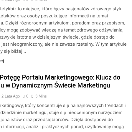
etetykbiz to miejsce, które łączy pasjonatów zdrowego stylu
etetyków oraz osoby poszukujące informacji na temat
a. Dzięki różnorodnym artykułom, poradom oraz przepisom,
icy mogą zdobywać wiedzę na temat zdrowego odżywiania,
iezwykle istotne w dzisiejszym świecie, gdzie dostęp do
i jest nieograniczony, ale nie zawsze rzetelny. W tym artykule
y się bliżej…
cej
 Potęgę Portalu Marketingowego: Klucz do
u w Dynamicznym Świecie Marketingu
2 Lata Ago
0
3 Mins
rketingowy, który koncentruje się na najnowszych trendach i
dziedzinie marketingu, staje się nieocenionym narzędziem
sjonalistów oraz przedsiębiorców. Dzięki dostępowi do
h informacji, analiz i praktycznych porad, użytkownicy mogą