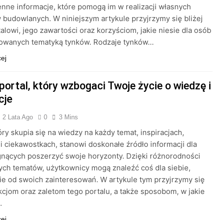
nne informacje, które pomogą im w realizacji własnych
 budowlanych. W niniejszym artykule przyjrzymy się bliżej
alowi, jego zawartości oraz korzyściom, jakie niesie dla osób
sowanych tematyką tynków. Rodzaje tynków…
cej
portal, który wzbogaci Twoje życie o wiedzę i
cje
2 Lata Ago
0
3 Mins
tóry skupia się na wiedzy na każdy temat, inspiracjach,
i ciekawostkach, stanowi doskonałe źródło informacji dla
nących poszerzyć swoje horyzonty. Dzięki różnorodności
ch tematów, użytkownicy mogą znaleźć coś dla siebie,
ie od swoich zainteresowań. W artykule tym przyjrzymy się
nkcjom oraz zaletom tego portalu, a także sposobom, w jakie
…
cej