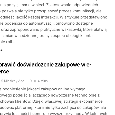
ia pozycji marki w sieci. Zastosowanie odpowiednich
 pozwala nie tylko przyspieszyć proces komunikacji, ale
odnieść jakość każdej interakcji. W artykule przedstawiono
ne podejścia do automatyzacji, omówiono dostępne
 oraz zaproponowano praktyczne wskazówki, które ułatwią
 zmian w codziennej pracy zespołu obsługi klienta.
ie roli…
cej
prawić doświadczenie zakupowe w e-
rce
5 Miesięcy Ago
0
4 Mins
e podniesienie jakości zakupów online wymaga
owego podejścia łączącego nowoczesne technologie z
achowań klientów. Dzięki właściwej strategii e-commerce
dować platformę, która nie tylko zachęca do zakupów, ale
przyja lojalności i generuje wyższe przychody. W kolejnych