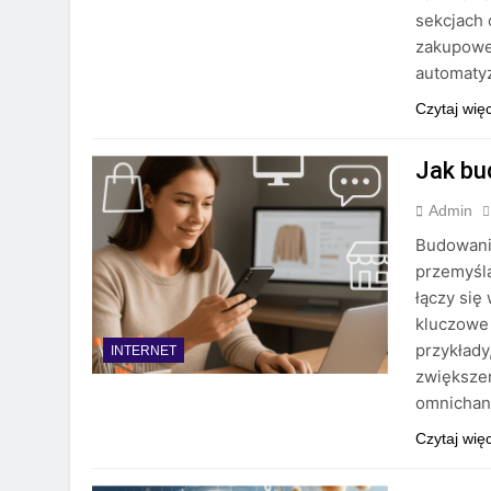
sekcjach
zakupoweg
automatyz
Czytaj wię
Jak bu
Admin
Budowani
przemyśla
łączy się
kluczowe 
przykłady
INTERNET
zwiększen
omnichann
Czytaj wię