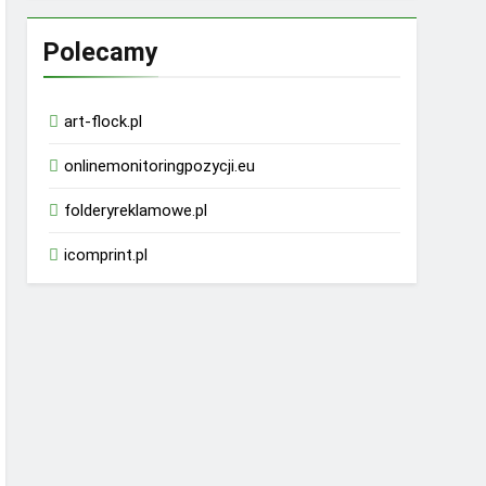
Polecamy
art-flock.pl
onlinemonitoringpozycji.eu
folderyreklamowe.pl
icomprint.pl