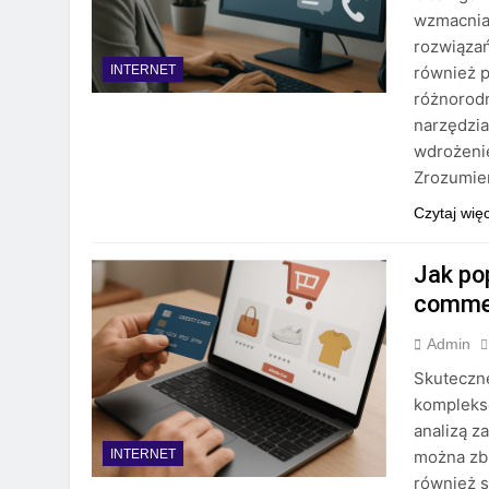
wzmacnian
rozwiązań
również p
INTERNET
różnorod
narzędzia
wdrożenie
Zrozumien
Czytaj wię
Jak po
comme
Admin
Skuteczn
kompleks
analizą z
można zbu
INTERNET
również s