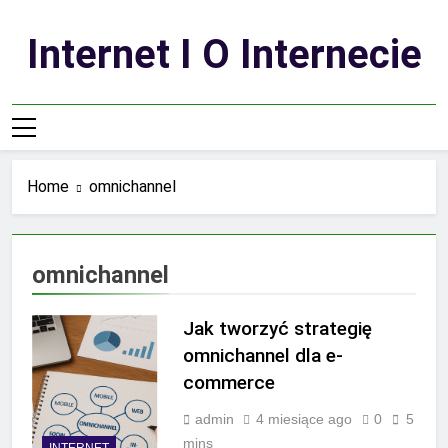
Skip
to
Internet I O Internecie
content
Home
omnichannel
omnichannel
Jak tworzyć strategię
omnichannel dla e-
commerce
admin
4 miesiące ago
0
5
mins
INTERNET