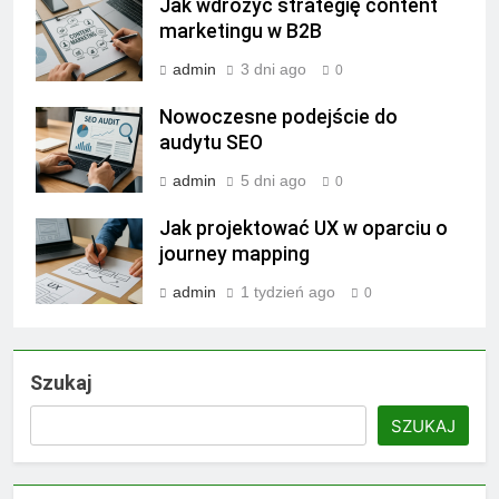
Jak wdrożyć strategię content
marketingu w B2B
admin
3 dni ago
0
Nowoczesne podejście do
audytu SEO
admin
5 dni ago
0
Jak projektować UX w oparciu o
journey mapping
admin
1 tydzień ago
0
Szukaj
SZUKAJ