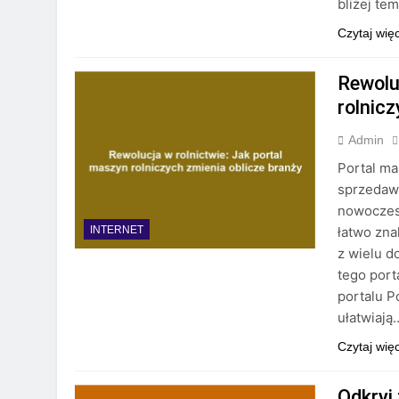
bliżej te
Czytaj wię
Rewolu
rolnic
Admin
Portal ma
sprzedawc
nowoczes
łatwo zna
INTERNET
z wielu d
tego port
portalu P
ułatwiają
Czytaj wię
Odkryj 