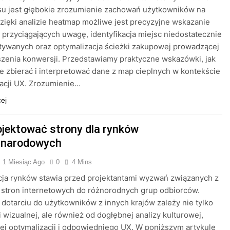
su jest głębokie zrozumienie zachowań użytkowników na
Dzięki analizie heatmap możliwe jest precyzyjne wskazanie
przyciągających uwagę, identyfikacja miejsc niedostatecznie
tywanych oraz optymalizacja ścieżki zakupowej prowadzącej
zenia konwersji. Przedstawiamy praktyczne wskazówki, jak
e zbierać i interpretować dane z map cieplnych w kontekście
acji UX. Zrozumienie…
cej
ojektować strony dla rynków
ynarodowych
1 Miesiąc Ago
0
4 Mins
cja rynków stawia przed projektantami wyzwań związanych z
 stron internetowych do różnorodnych grup odbiorców.
dotarciu do użytkowników z innych krajów zależy nie tylko
i wizualnej, ale również od dogłębnej analizy kulturowej,
ej optymalizacji i odpowiedniego UX. W poniższym artykule