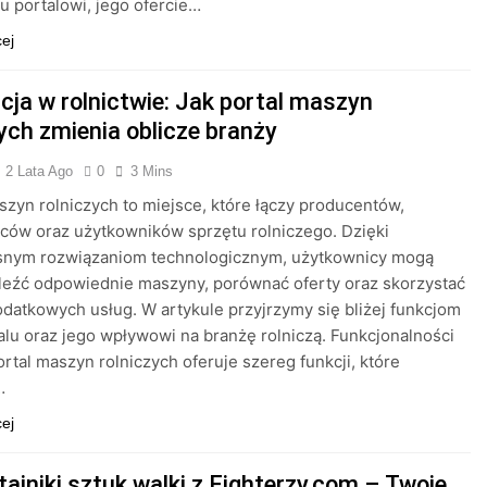
mu portalowi, jego ofercie…
cej
cja w rolnictwie: Jak portal maszyn
zych zmienia oblicze branży
2 Lata Ago
0
3 Mins
szyn rolniczych to miejsce, które łączy producentów,
ów oraz użytkowników sprzętu rolniczego. Dzięki
nym rozwiązaniom technologicznym, użytkownicy mogą
leźć odpowiednie maszyny, porównać oferty oraz skorzystać
odatkowych usług. W artykule przyjrzymy się bliżej funkcjom
alu oraz jego wpływowi na branżę rolniczą. Funkcjonalności
ortal maszyn rolniczych oferuje szereg funkcji, które
…
cej
tajniki sztuk walki z Fighterzy.com – Twoje