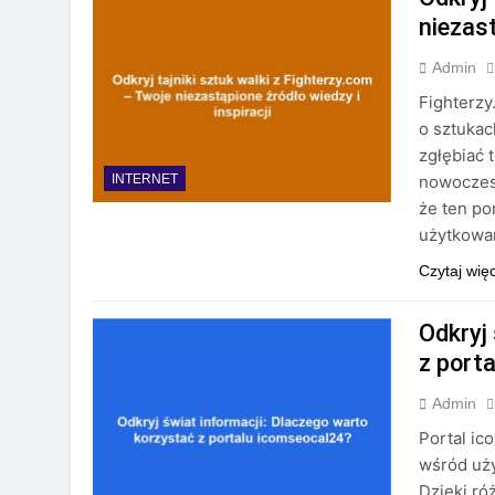
niezast
Admin
Fighterzy
o sztukac
zgłębiać 
nowoczesn
INTERNET
że ten po
użytkowa
Czytaj wię
Odkryj
z port
Admin
Portal ic
wśród uży
Dzięki ró