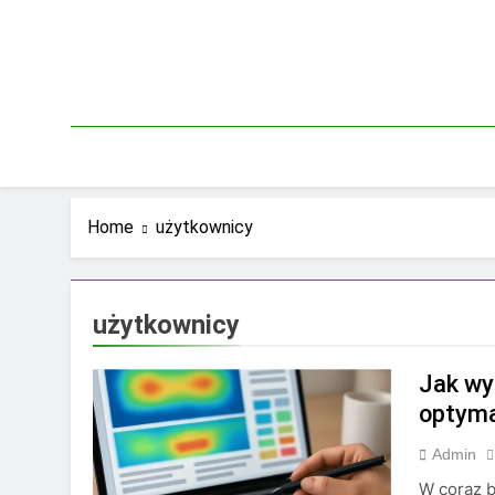
Skip
to
content
Home
użytkownicy
użytkownicy
Jak wy
optyma
Admin
W coraz 