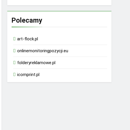
Polecamy
art-flock.pl
onlinemonitoringpozycji.eu
folderyreklamowe.pl
icomprint.pl