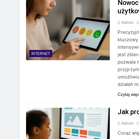
Nowocz
użytk
Admin
Precyzyjn
kluczowy 
intensywn
jest zbie
INTERNET
pozwala n
przyjrzy
umożliwia
działań 
Czytaj wię
Jak pr
Admin
Coraz wię