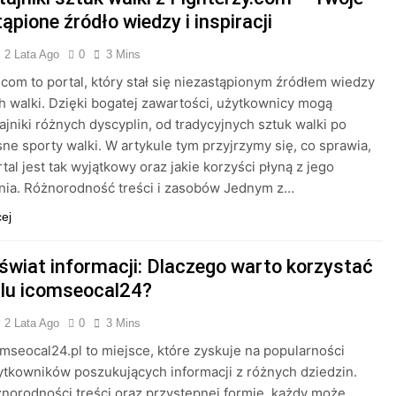
ąpione źródło wiedzy i inspiracji
2 Lata Ago
0
3 Mins
.com to portal, który stał się niezastąpionym źródłem wiedzy
h walki. Dzięki bogatej zawartości, użytkownicy mogą
tajniki różnych dyscyplin, od tradycyjnych sztuk walki po
e sporty walki. W artykule tym przyjrzymy się, co sprawia,
rtal jest tak wyjątkowy oraz jakie korzyści płyną z jego
nia. Różnorodność treści i zasobów Jednym z…
cej
 świat informacji: Dlaczego warto korzystać
alu icomseocal24?
2 Lata Ago
0
3 Mins
omseocal24.pl to miejsce, które zyskuje na popularności
tkowników poszukujących informacji z różnych dziedzin.
żnorodności treści oraz przystępnej formie, każdy może