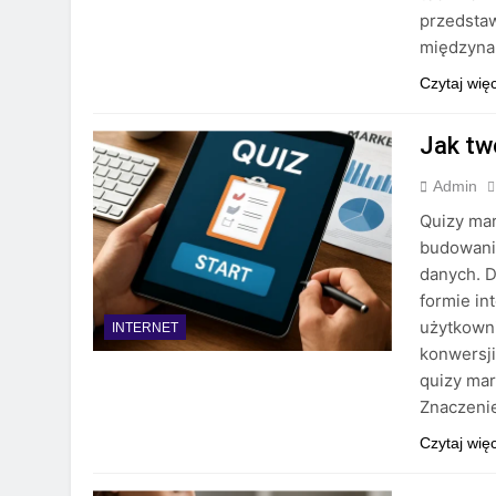
przedstaw
międzynar
Czytaj wię
Jak tw
Admin
Quizy mar
budowania
danych. D
formie in
użytkowni
INTERNET
konwersji
quizy mar
Znaczeni
Czytaj wię