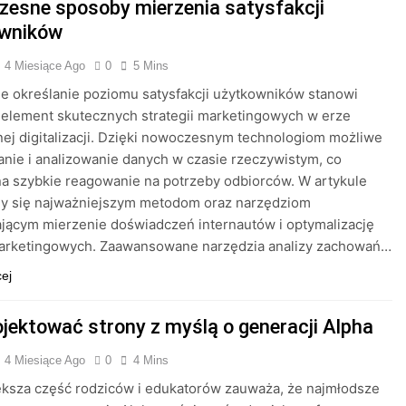
esne sposoby mierzenia satysfakcji
owników
4 Miesiące Ago
0
5 Mins
e określanie poziomu satysfakcji użytkowników stanowi
element skutecznych strategii marketingowych w erze
ej digitalizacji. Dzięki nowoczesnym technologiom możliwe
ranie i analizowanie danych w czasie rzeczywistym, co
a szybkie reagowanie na potrzeby odbiorców. W artykule
my się najważniejszym metodom oraz narzędziom
jącym mierzenie doświadczeń internautów i optymalizację
marketingowych. Zaawansowane narzędzia analizy zachowań…
cej
ojektować strony z myślą o generacji Alpha
4 Miesiące Ago
0
4 Mins
ksza część rodziców i edukatorów zauważa, że najmłodsze