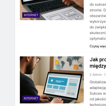
do sukce
stronie. 
obszarów 
INTERNET
wykorzys
do zwięks
skuteczni
optymaliz
Czytaj wię
Jak pr
międz
Admin
Globaliza
adaptacją
Sukces w 
od jakośc
INTERNET
techniczn