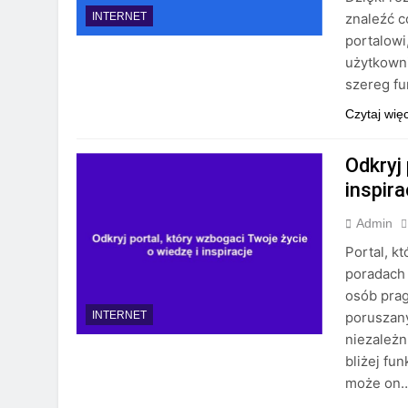
znaleźć c
INTERNET
portalowi
użytkowni
szereg fu
Czytaj wię
Odkryj 
inspira
Admin
Portal, k
poradach 
osób prag
poruszany
INTERNET
niezależn
bliżej fu
może on