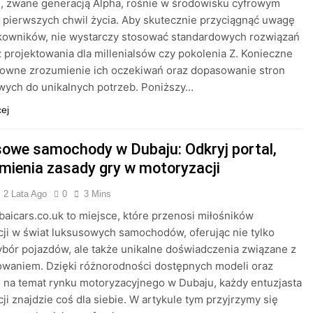
, zwane generacją Alpha, rośnie w środowisku cyfrowym
 pierwszych chwil życia. Aby skutecznie przyciągnąć uwagę
tkowników, nie wystarczy stosować standardowych rozwiązań
 projektowania dla millenialsów czy pokolenia Z. Konieczne
towne zrozumienie ich oczekiwań oraz dopasowanie stron
wych do unikalnych potrzeb. Poniższy…
cej
owe samochody w Dubaju: Odkryj portal,
zmienia zasady gry w motoryzacji
2 Lata Ago
0
3 Mins
baicars.co.uk to miejsce, które przenosi miłośników
ji w świat luksusowych samochodów, oferując nie tylko
bór pojazdów, ale także unikalne doświadczenia związane z
owaniem. Dzięki różnorodności dostępnych modeli oraz
i na temat rynku motoryzacyjnego w Dubaju, każdy entuzjasta
ji znajdzie coś dla siebie. W artykule tym przyjrzymy się