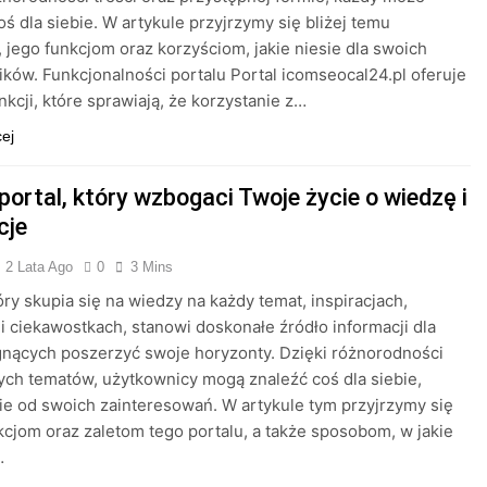
oś dla siebie. W artykule przyjrzymy się bliżej temu
, jego funkcjom oraz korzyściom, jakie niesie dla swoich
ków. Funkcjonalności portalu Portal icomseocal24.pl oferuje
nkcji, które sprawiają, że korzystanie z…
cej
portal, który wzbogaci Twoje życie o wiedzę i
cje
2 Lata Ago
0
3 Mins
tóry skupia się na wiedzy na każdy temat, inspiracjach,
i ciekawostkach, stanowi doskonałe źródło informacji dla
nących poszerzyć swoje horyzonty. Dzięki różnorodności
ch tematów, użytkownicy mogą znaleźć coś dla siebie,
ie od swoich zainteresowań. W artykule tym przyjrzymy się
nkcjom oraz zaletom tego portalu, a także sposobom, w jakie
…