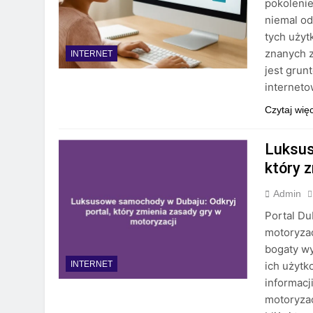
pokolenie
niemal od
tych uży
znanych z
INTERNET
jest grun
interneto
Czytaj wię
Luksus
który 
Admin
Portal Du
motoryzac
bogaty wy
ich użytk
INTERNET
informacj
motoryzac