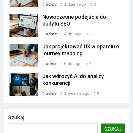
admin
1 dzień ago
0
Nowoczesne podejście do
audytu SEO
admin
4 dni ago
0
Jak projektować UX w oparciu o
journey mapping
admin
6 dni ago
0
Jak wdrożyć AI do analizy
konkurencji
admin
1 tydzień ago
0
Szukaj
SZUKAJ