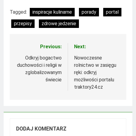
Tagged:
inspiracje kulinarne
porady
portal
przepisy
zdrowe jedzenie
Previous:
Next:
Nawigacja
wpisu
Odkryj bogactwo
Nowoczesne
duchowości i religii w
rolnictwo w zasięgu
zglobalizowanym
ręki: odkryj
świecie
możliwości portalu
traktory24.cz
DODAJ KOMENTARZ