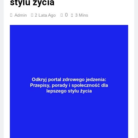
stylu życia
0
Admin
2 Lata Ago
3 Mins