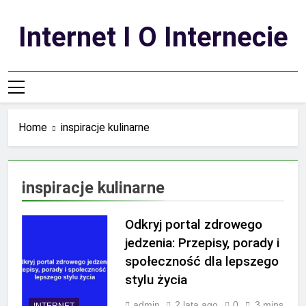
Skip
to
Internet I O Internecie
content
Home
inspiracje kulinarne
inspiracje kulinarne
Odkryj portal zdrowego
jedzenia: Przepisy, porady i
społeczność dla lepszego
stylu życia
admin
2 lata ago
0
3 mins
INTERNET