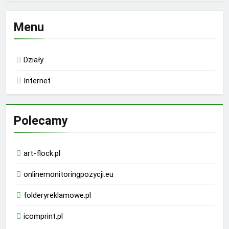
Menu
Działy
Internet
Polecamy
art-flock.pl
onlinemonitoringpozycji.eu
folderyreklamowe.pl
icomprint.pl