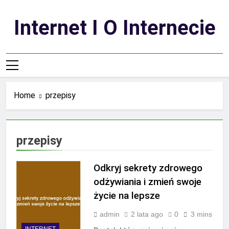
Skip
to
Internet I O Internecie
content
Home
przepisy
przepisy
Odkryj sekrety zdrowego
odżywiania i zmień swoje
życie na lepsze
admin
2 lata ago
0
3 mins
INTERNET