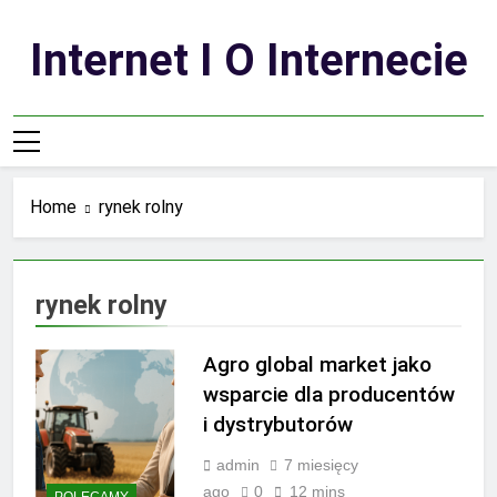
Skip
to
Internet I O Internecie
content
Home
rynek rolny
rynek rolny
Agro global market jako
wsparcie dla producentów
i dystrybutorów
admin
7 miesięcy
ago
0
12 mins
POLECAMY