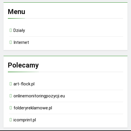
Menu
Działy
Internet
Polecamy
art-flock.pl
onlinemonitoringpozycji.eu
folderyreklamowe.pl
icomprint.pl