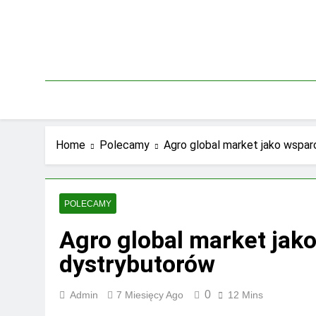
Skip
to
content
Home
Polecamy
Agro global market jako wspar
POLECAMY
Agro global market jak
dystrybutorów
0
Admin
7 Miesięcy Ago
12 Mins