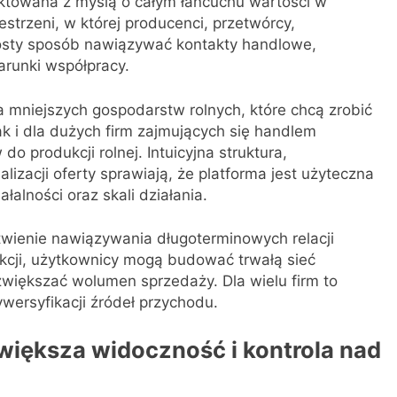
ktowana z myślą o całym łańcuchu wartości w
estrzeni, w której producenci, przetwórcy,
rosty sposób nawiązywać kontakty handlowe,
runki współpracy.
 mniejszych gospodarstw rolnych, które chcą zrobić
ak i dla dużych firm zajmujących się handlem
o produkcji rolnej. Intuicyjna struktura,
lizacji oferty sprawiają, że platforma jest użyteczna
łalności oraz skali działania.
atwienie nawiązywania długoterminowych relacji
kcji, użytkownicy mogą budować trwałą sieć
zwiększać wolumen sprzedaży. Dla wielu firm to
ywersyfikacji źródeł przychodu.
większa widoczność i kontrola nad