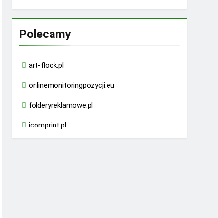
Polecamy
art-flock.pl
onlinemonitoringpozycji.eu
folderyreklamowe.pl
icomprint.pl