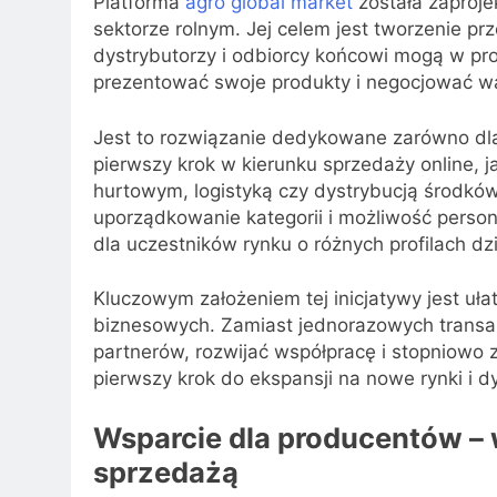
Platforma
agro global market
została zaproje
sektorze rolnym. Jej celem jest tworzenie prz
dystrybutorzy i odbiorcy końcowi mogą w p
prezentować swoje produkty i negocjować wa
Jest to rozwiązanie dedykowane zarówno dla
pierwszy krok w kierunku sprzedaży online, j
hurtowym, logistyką czy dystrybucją środków d
uporządkowanie kategorii i możliwość persona
dla uczestników rynku o różnych profilach dzia
Kluczowym założeniem tej inicjatywy jest uł
biznesowych. Zamiast jednorazowych transa
partnerów, rozwijać współpracę i stopniowo 
pierwszy krok do ekspansji na nowe rynki i d
Wsparcie dla producentów – 
sprzedażą