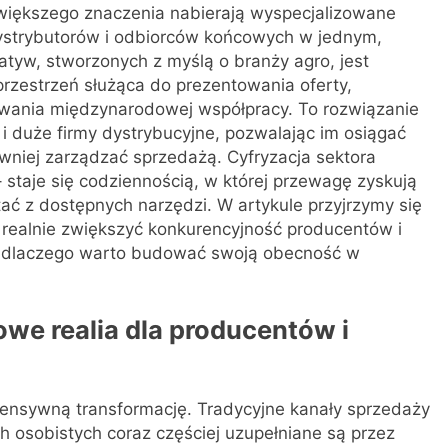
 większego znaczenia nabierają wyspecjalizowane
 dystrybutorów i odbiorców końcowych w jednym,
jatyw, stworzonych z myślą o branży agro, jest
rzestrzeń służąca do prezentowania oferty,
wania międzynarodowej współpracy. To rozwiązanie
i duże firmy dystrybucyjne, pozwalając im osiągać
ywniej zarządzać sprzedażą. Cyfryzacja sektora
 staje się codziennością, w której przewagę zyskują
stać z dostępnych narzędzi. W artykule przyjrzymy się
 realnie zwiększyć konkurencyjność producentów i
az dlaczego warto budować swoją obecność w
owe realia dla producentów i
ntensywną transformację. Tradycyjne kanały sprzedaży
h osobistych coraz częściej uzupełniane są przez