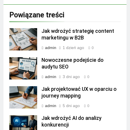
Powiązane treści
Jak wdrożyć strategię content
marketingu w B2B
admin
1 dzień ago
0
Nowoczesne podejście do
audytu SEO
admin
3 dni ago
0
Jak projektować UX w oparciu o
journey mapping
admin
5 dni ago
0
Jak wdrożyć AI do analizy
konkurencji