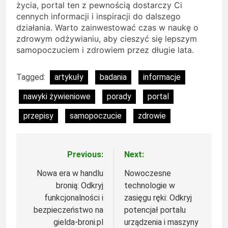
życia, portal ten z pewnością dostarczy Ci
cennych informacji i inspiracji do dalszego
działania. Warto zainwestować czas w naukę o
zdrowym odżywianiu, aby cieszyć się lepszym
samopoczuciem i zdrowiem przez długie lata.
Tagged:
artykuły
badania
informacje
nawyki żywieniowe
porady
portal
przepisy
samopoczucie
zdrowie
Previous:
Next:
Nawigacja
wpisu
Nowa era w handlu
Nowoczesne
bronią: Odkryj
technologie w
funkcjonalności i
zasięgu ręki: Odkryj
bezpieczeństwo na
potencjał portalu
gielda-broni.pl
urządzenia i maszyny