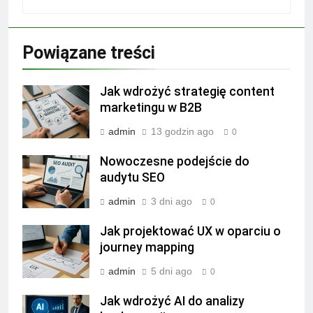
Powiązane treści
Jak wdrożyć strategię content
marketingu w B2B
admin
13 godzin ago
0
Nowoczesne podejście do
audytu SEO
admin
3 dni ago
0
Jak projektować UX w oparciu o
journey mapping
admin
5 dni ago
0
Jak wdrożyć AI do analizy