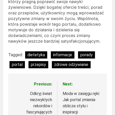
którzy pragną poprawić swoje nawyki
żywieniowe. Dzięki bogatej ofercie treści, porad
oraz przepisów, użytkownicy mogą wprowadzać
pozytywne zmiany w swoim życiu. Wspólnota,
która powstaje wokół tego portalu, dodatkowo
motywuje do działania i dzielenia się
doświadczeniami, co czyni proces zmiany
nawyków jeszcze bardziej satysfakcjonującym.
Tagged:
dietetyka
informacje
porady
portal
przepisy
zdrowe odżywianie
Previous:
Next:
Nawigacja
wpisu
Odkryj świat
Moda w zasięgu ręki:
niezwykłych
Jak portal zmienia
rekordów i
oblicze stylu i
fascynujących
inspiracji