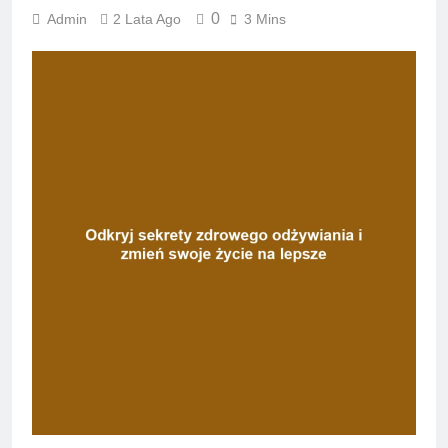
0
Admin
2 Lata Ago
3 Mins