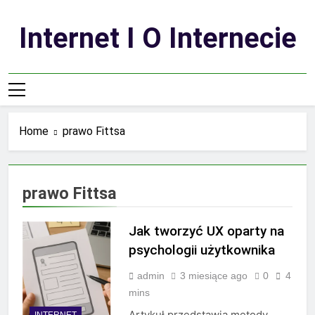
Skip
to
Internet I O Internecie
content
Home
prawo Fittsa
prawo Fittsa
Jak tworzyć UX oparty na
psychologii użytkownika
admin
3 miesiące ago
0
4
mins
Artykuł przedstawia metody
INTERNET