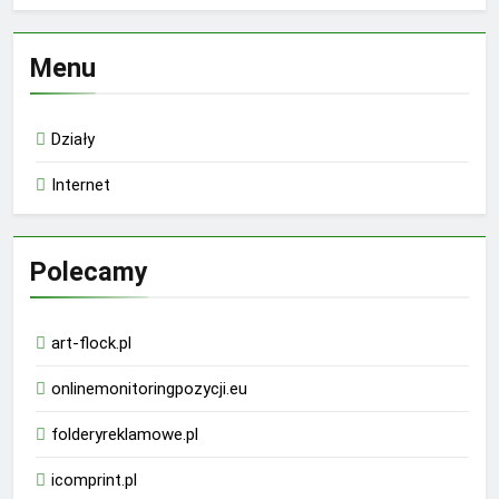
Menu
Działy
Internet
Polecamy
art-flock.pl
onlinemonitoringpozycji.eu
folderyreklamowe.pl
icomprint.pl