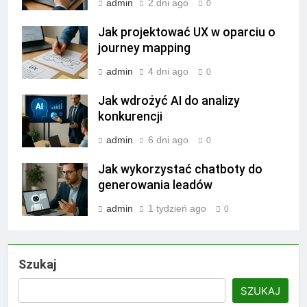
admin
2 dni ago
0
Jak projektować UX w oparciu o
journey mapping
admin
4 dni ago
0
Jak wdrożyć AI do analizy
konkurencji
admin
6 dni ago
0
Jak wykorzystać chatboty do
generowania leadów
admin
1 tydzień ago
0
Szukaj
SZUKAJ