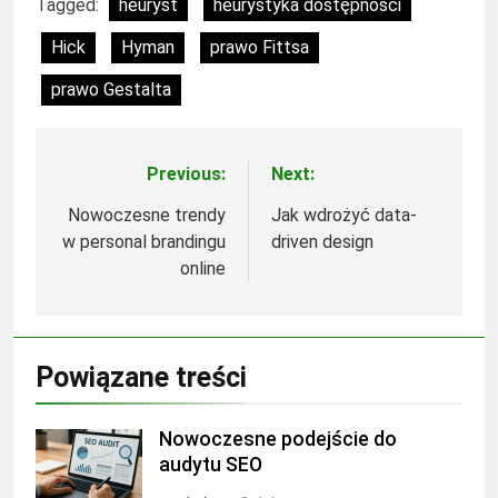
Tagged:
heuryst
heurystyka dostępności
Hick
Hyman
prawo Fittsa
prawo Gestalta
Previous:
Next:
Nawigacja
wpisu
Nowoczesne trendy
Jak wdrożyć data-
w personal brandingu
driven design
online
Powiązane treści
Nowoczesne podejście do
audytu SEO