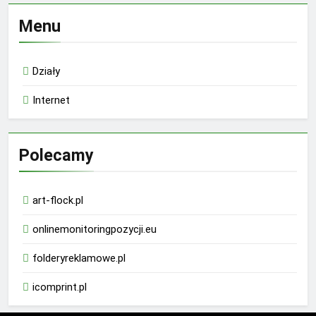
Menu
Działy
Internet
Polecamy
art-flock.pl
onlinemonitoringpozycji.eu
folderyreklamowe.pl
icomprint.pl