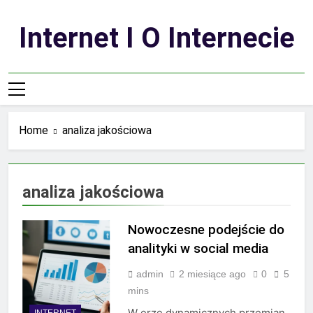
Skip
to
Internet I O Internecie
content
Home
analiza jakościowa
analiza jakościowa
Nowoczesne podejście do
analityki w social media
admin
2 miesiące ago
0
5
mins
W erze dynamicznych przemian
INTERNET