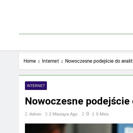
Skip
to
content
Home
Internet
Nowoczesne podejście do anality
INTERNET
Nowoczesne podejście d
0
Admin
2 Miesiące Ago
5 Mins