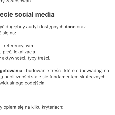
ady zastosowań.
cie social media
być dogłębny audyt dostępnych
dane
oraz
ć się na:
 i referencyjnym.
płeć, lokalizacja.
ktywności, typy treści.
rgetowania
i budowanie treści, które odpowiadają na
ja
publiczności staje się fundamentem skutecznych
widualnego podejścia.
opiera się na kilku kryteriach: