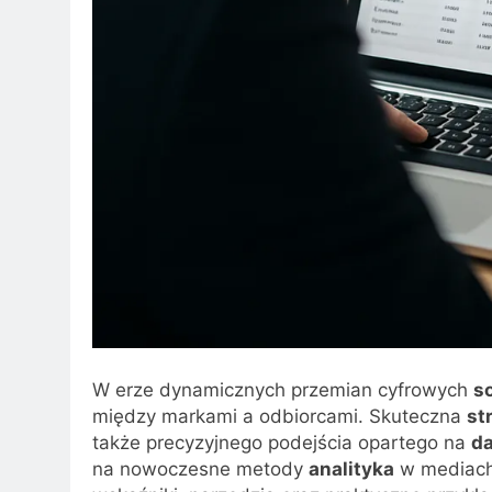
W erze dynamicznych przemian cyfrowych
s
między markami a odbiorcami. Skuteczna
st
także precyzyjnego podejścia opartego na
d
na nowoczesne metody
analityka
w mediach 