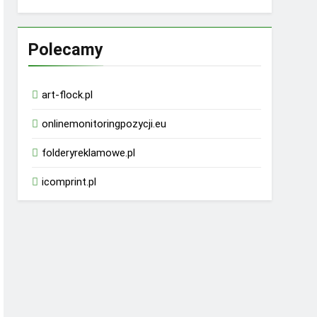
Polecamy
art-flock.pl
onlinemonitoringpozycji.eu
folderyreklamowe.pl
icomprint.pl