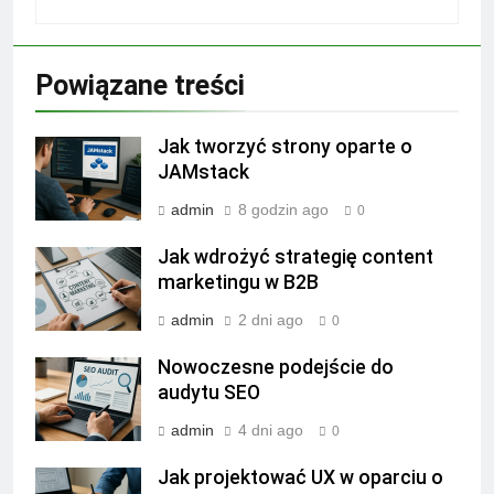
Powiązane treści
Jak tworzyć strony oparte o
JAMstack
admin
8 godzin ago
0
Jak wdrożyć strategię content
marketingu w B2B
admin
2 dni ago
0
Nowoczesne podejście do
audytu SEO
admin
4 dni ago
0
Jak projektować UX w oparciu o