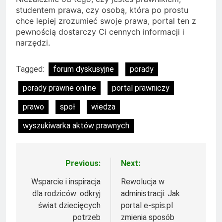
studentem prawa, czy osobą, która po prostu
chce lepiej zrozumieć swoje prawa, portal ten z
pewnością dostarczy Ci cennych informacji i
narzędzi.
Tagged:
forum dyskusyjne
porady
porady prawne online
portal prawniczy
prawo
społ
wiedza
wyszukiwarka aktów prawnych
Previous:
Next:
Nawigacja
wpisu
Wsparcie i inspiracja
Rewolucja w
dla rodziców: odkryj
administracji: Jak
świat dziecięcych
portal e-spis.pl
potrzeb
zmienia sposób