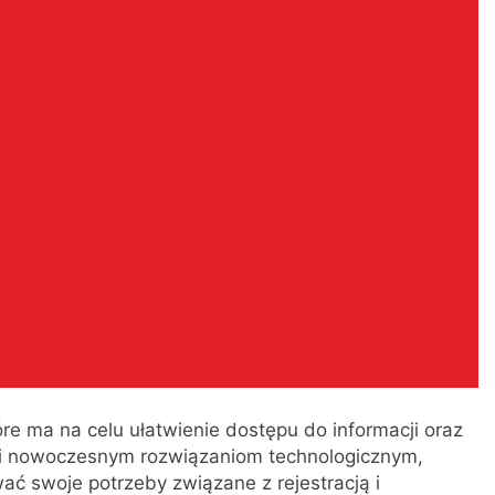
óre ma na celu ułatwienie dostępu do informacji oraz
ęki nowoczesnym rozwiązaniom technologicznym,
ć swoje potrzeby związane z rejestracją i