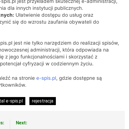
spis.pl jest przykładem skutecznej e-administracji,
 dla innych instytucji publicznych.
znych:
Ułatwienie dostępu do usług oraz
ynić się do wzrostu zaufania obywateli do
pis.pl jest nie tylko narzędziem do realizacji spisów,
woczesnej administracji, która odpowiada na
 z jego funkcjonalnościami i skorzystać z
potencjał cyfryzacji w codziennym życiu.
aleźć na stronie
e-spis.pl
, gdzie dostępne są
ytkowników.
tal e-spis.pl
rejestracja
s:
Next: