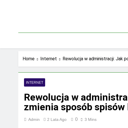
Skip
to
content
Home
Internet
Rewolucja w administracji: Jak p
INTERNET
Rewolucja w administracj
zmienia sposób spisów 
0
Admin
2 Lata Ago
3 Mins