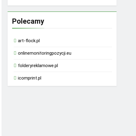
Polecamy
art-flock.pl
onlinemonitoringpozycji.eu
folderyreklamowe.pl
icomprint.pl