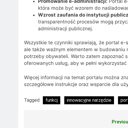
Promowanie e-administracji:
Portal e-
która może być wzorem do naśladowania
Wzrost zaufania do instytucji public
transparentność procesów mogą przycz
administracji publicznej.
Wszystkie te czynniki sprawiają, że portal e-s
ale także ważnym elementem w budowaniu no
potrzeby obywateli. Warto zatem zapoznać się
oferowanych usług, aby w pełni wykorzystać 
Więcej informacji na temat portalu można zn
szczegółowe instrukcje oraz wsparcie dla uż
Tagged:
funkcj
innowacyjne narzędzie
por
Previou
Nawigacja