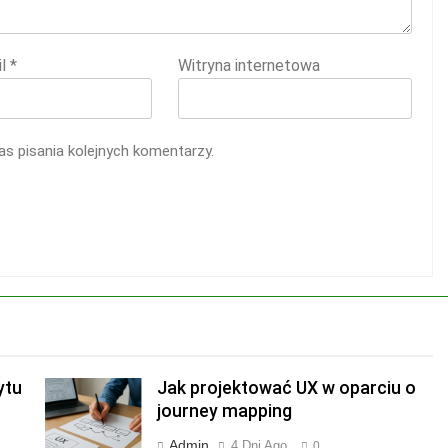
il
*
Witryna internetowa
s pisania kolejnych komentarzy.
ytu
Jak projektować UX w oparciu o
journey mapping
Admin
4 Dni Ago
0