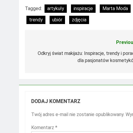
Tagged:
artykuły
inspiracje
Marta Moda
trendy
ubiór
zdjęcia
Previou
Nawigacja
wpisu
Odkryj świat makijażu: Inspiracje, trendy i por
dla pasjonatów kosmetyk
DODAJ KOMENTARZ
Twój adres e-mail nie zostanie opublikowany.
Wym
Komentarz
*