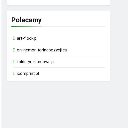
Polecamy
art-flock.pl
onlinemonitoringpozycji.eu
folderyreklamowe.pl
icomprint.pl