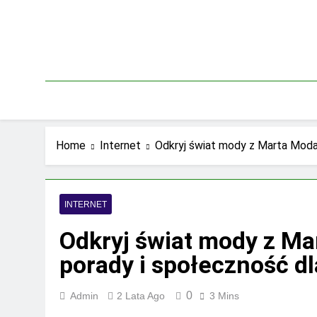
Skip
to
content
Home
Internet
Odkryj świat mody z Marta Moda 
INTERNET
Odkryj świat mody z Mar
porady i społeczność dl
0
Admin
2 Lata Ago
3 Mins