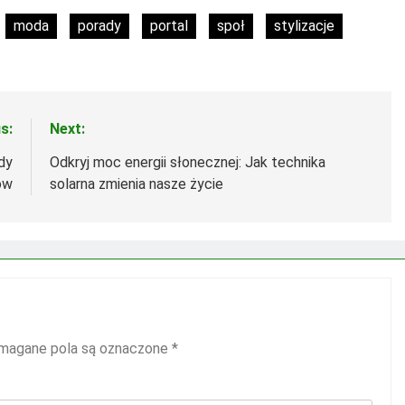
moda
porady
portal
społ
stylizacje
s:
Next:
ady
Odkryj moc energii słonecznej: Jak technika
ów
solarna zmienia nasze życie
agane pola są oznaczone
*