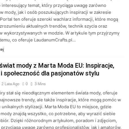
 interesujący temat, który przyciąga uwagę zarówno
w mody, jak i osób poszukujących inspiracji w zakresie
. Portal ten oferuje szeroki wachlarz informacji, które mogą
rozumieniu aktualnych trendów, technik szycia oraz
ów wykorzystywanych w modzie. W artykule tym przyjrzymy
j temu, co oferuje LaudanumCrafts.pl…
cej
 świat mody z Marta Moda EU: Inspiracje,
 i społeczność dla pasjonatów stylu
2 Lata Ago
0
3 Mins
tóry stał się nieodłącznym elementem świata mody, oferuje
 najnowsze trendy, ale także inspiracje, które mogą pomóc w
 unikalnych stylizacji. Marta Moda EU to miejsce, gdzie
 mody znajdą wszystko, co potrzebne, aby wyrazić siebie
biór. Dzięki różnorodnym artykułom, poradom i zdjęciom,
n przyciąga uwagę zarówno profesjonalistów, jak i amatorów,