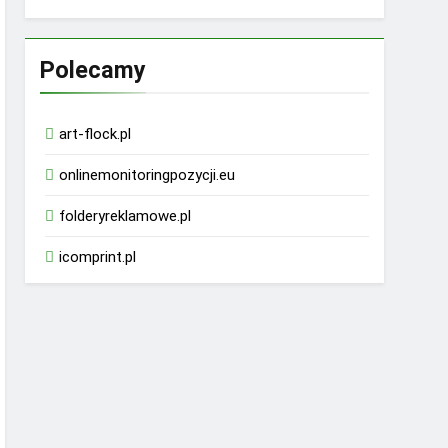
Polecamy
art-flock.pl
onlinemonitoringpozycji.eu
folderyreklamowe.pl
icomprint.pl