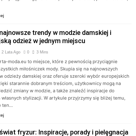
cej
 najnowsze trendy w modzie damskiej i
jską odzież w jednym miejscu
2 Lata Ago
0
3 Mins
rta-moda.eu to miejsce, które z pewnością przyciągnie
ystkich miłośniczek mody. Skupia się na najnowszych
w odzieży damskiej oraz oferuje szeroki wybór europejskich
ięki starannie dobranym treściom, użytkownicy mogą na
ledzić zmiany w modzie, a także znaleźć inspiracje do
 własnych stylizacji. W artykule przyjrzymy się bliżej temu,
e ten…
cej
świat fryzur: Inspiracje, porady i pielęgnacja