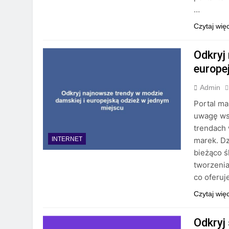
…
Czytaj wię
Odkryj
europe
Admin
Portal ma
uwagę wsz
trendach 
marek. Dz
INTERNET
bieżąco ś
tworzenia
co oferuj
Czytaj wię
Odkryj 