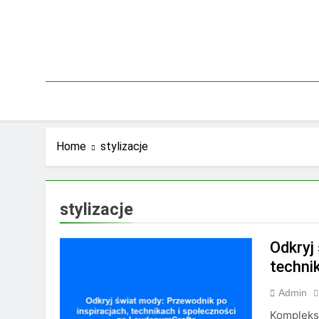
Skip
to
content
Home
stylizacje
stylizacje
Odkryj
techni
Admin
Kompleks