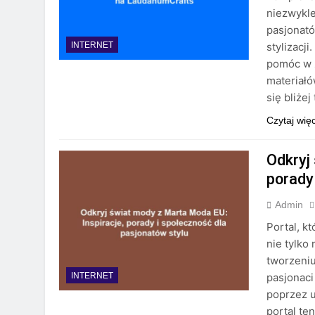
niezwykle
pasjonató
stylizacji
INTERNET
pomóc w z
materiał
się bliże
Czytaj wię
Odkryj
porady
Admin
Portal, k
nie tylko
tworzeniu
pasjonaci
INTERNET
poprzez u
portal te