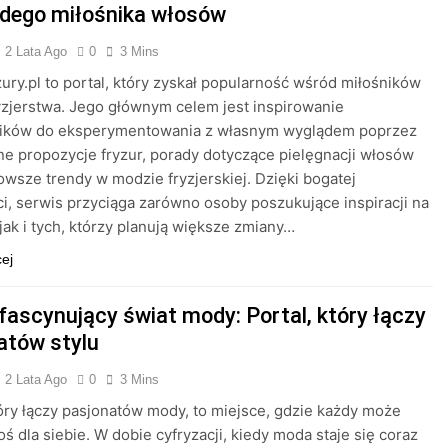
żdego miłośnika włosów
2 Lata Ago
0
3 Mins
ury.pl to portal, który zyskał popularność wśród miłośników
yzjerstwa. Jego głównym celem jest inspirowanie
ików do eksperymentowania z własnym wyglądem poprzez
e propozycje fryzur, porady dotyczące pielęgnacji włosów
owsze trendy w modzie fryzjerskiej. Dzięki bogatej
i, serwis przyciąga zarówno osoby poszukujące inspiracji na
 jak i tych, którzy planują większe zmiany…
cej
 fascynujący świat mody: Portal, który łączy
atów stylu
2 Lata Ago
0
3 Mins
tóry łączy pasjonatów mody, to miejsce, gdzie każdy może
oś dla siebie. W dobie cyfryzacji, kiedy moda staje się coraz