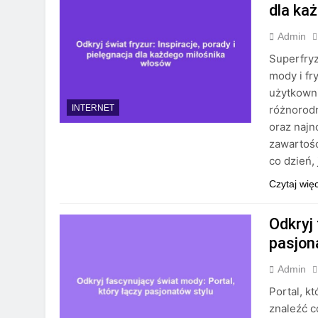
dla ka
Admin
Superfryz
mody i fr
użytkown
różnorodn
INTERNET
oraz najn
zawartośc
co dzień,
Czytaj wię
Odkryj
pasjon
Admin
Portal, k
znaleźć c