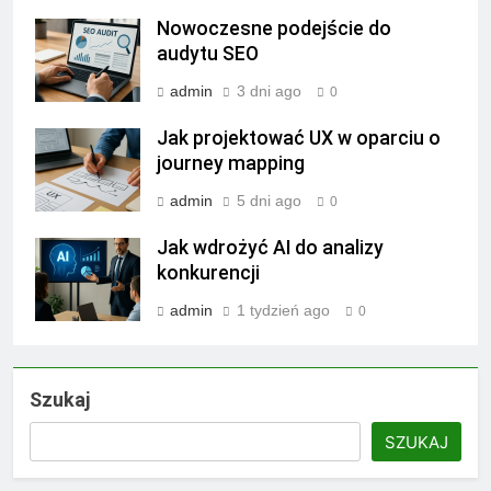
Nowoczesne podejście do
audytu SEO
admin
3 dni ago
0
Jak projektować UX w oparciu o
journey mapping
admin
5 dni ago
0
Jak wdrożyć AI do analizy
konkurencji
admin
1 tydzień ago
0
Szukaj
SZUKAJ