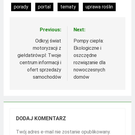
porady
portal
tematy
uprawa roślin
Previous:
Next:
Nawigacja
wpisu
Odkryj świat
Pompy ciepła:
motoryzacji z
Ekologiczne i
giełdatirów.pl: Twoje
oszczędne
centrum informacji i
rozwiązanie dla
ofert sprzedaży
nowoczesnych
samochodów
domów
DODAJ KOMENTARZ
Twój adres e-mail nie zostanie opublikowany.