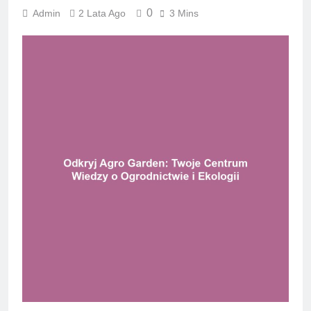
0
Admin
2 Lata Ago
3 Mins