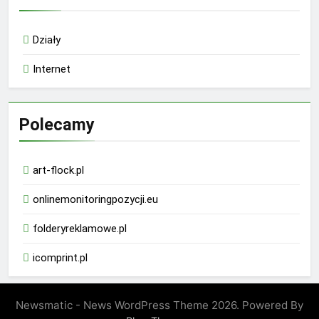
Działy
Internet
Polecamy
art-flock.pl
onlinemonitoringpozycji.eu
folderyreklamowe.pl
icomprint.pl
Newsmatic - News WordPress Theme 2026. Powered By