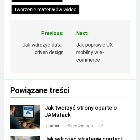
tworzenie materiałów wideo
Previous:
Next:
Nawigacja
wpisu
Jak wdrożyć data-
Jak poprawić UX
driven design
mobilny w e-
commerce
Powiązane treści
Jak tworzyć strony oparte o
JAMstack
admin
6 godzin ago
0
Jak wdrożyć strategię content