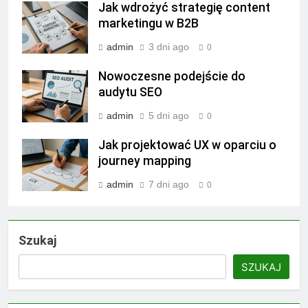
Jak wdrożyć strategię content
marketingu w B2B
admin
3 dni ago
0
Nowoczesne podejście do
audytu SEO
admin
5 dni ago
0
Jak projektować UX w oparciu o
journey mapping
admin
7 dni ago
0
Szukaj
SZUKAJ