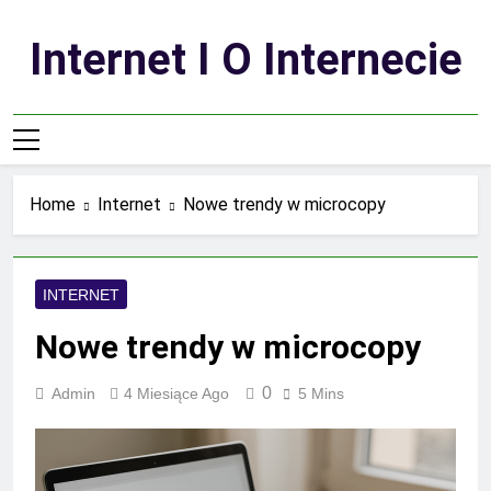
Skip
to
Internet I O Internecie
content
Home
Internet
Nowe trendy w microcopy
INTERNET
Nowe trendy w microcopy
0
Admin
4 Miesiące Ago
5 Mins