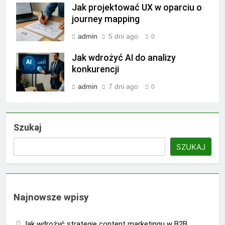
Jak projektować UX w oparciu o
journey mapping
admin
5 dni ago
0
Jak wdrożyć AI do analizy
konkurencji
admin
7 dni ago
0
Szukaj
SZUKAJ
Najnowsze wpisy
Jak wdrożyć strategię content marketingu w B2B