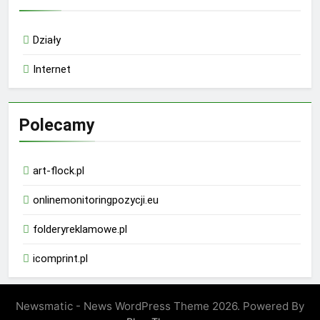
Działy
Internet
Polecamy
art-flock.pl
onlinemonitoringpozycji.eu
folderyreklamowe.pl
icomprint.pl
Newsmatic - News WordPress Theme 2026. Powered By