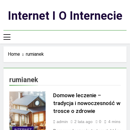
Skip
to
Internet I O Internecie
content
Home
rumianek
rumianek
Domowe leczenie –
tradycja i nowoczesność w
trosce o zdrowie
admin
2 lata ago
0
4 mins
INTERNET