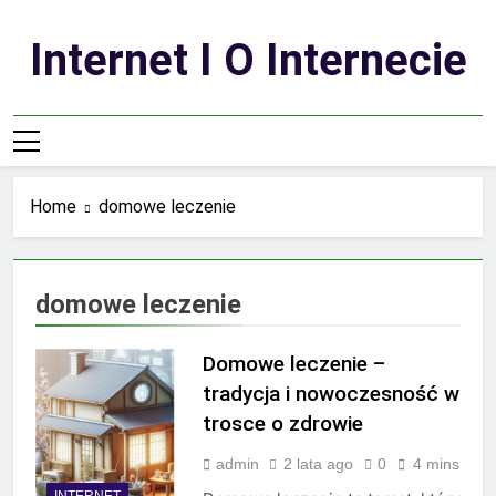
Skip
to
Internet I O Internecie
content
Home
domowe leczenie
domowe leczenie
Domowe leczenie –
tradycja i nowoczesność w
trosce o zdrowie
admin
2 lata ago
0
4 mins
INTERNET