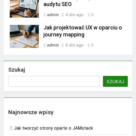
audytu SEO
admin
4 dni ago
0
Jak projektować UX w oparciu o
journey mapping
admin
6 dni ago
0
Szukaj
SZUKAJ
Najnowsze wpisy
Jak tworzyć strony oparte o JAMstack