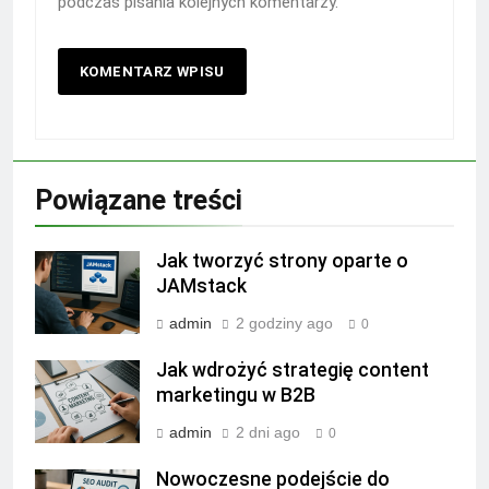
podczas pisania kolejnych komentarzy.
Powiązane treści
Jak tworzyć strony oparte o
JAMstack
admin
2 godziny ago
0
Jak wdrożyć strategię content
marketingu w B2B
admin
2 dni ago
0
Nowoczesne podejście do