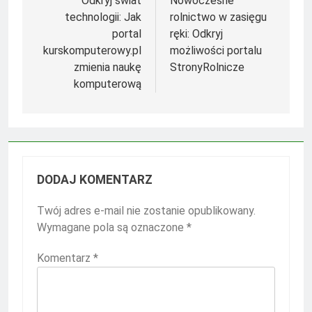
wpisu
Odkryj świat
Nowoczesne
technologii: Jak
rolnictwo w zasięgu
portal
ręki: Odkryj
kurskomputerowy.pl
możliwości portalu
zmienia naukę
StronyRolnicze
komputerową
DODAJ KOMENTARZ
Twój adres e-mail nie zostanie opublikowany.
Wymagane pola są oznaczone
*
Komentarz
*