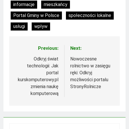
informacje
mieszkańcy
Portal Gminy w Polsce
społeczności lokalne
usługi
wpływ
Previous:
Next:
Nawigacja
wpisu
Odkryj świat
Nowoczesne
technologii: Jak
rolnictwo w zasięgu
portal
ręki: Odkryj
kurskomputerowy.pl
możliwości portalu
zmienia naukę
StronyRolnicze
komputerową