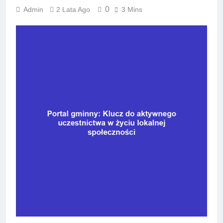
0
Admin
2 Lata Ago
3 Mins