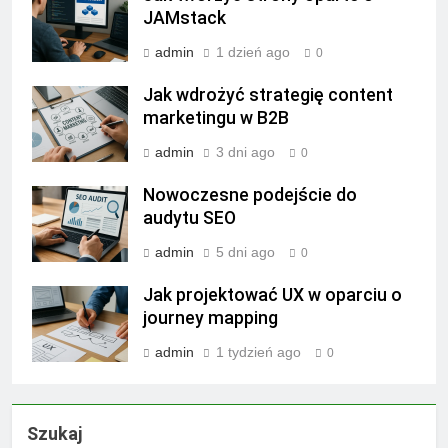
JAMstack
admin
1 dzień ago
0
Jak wdrożyć strategię content
marketingu w B2B
admin
3 dni ago
0
Nowoczesne podejście do
audytu SEO
admin
5 dni ago
0
Jak projektować UX w oparciu o
journey mapping
admin
1 tydzień ago
0
Szukaj