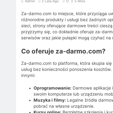
0
Admin
2 Lata Ago
5 Mins
Za-darmo.com to miejsce, które przyciąga uw
różnorodne produkty i usługi bez żadnych op
sieci, strony oferujące darmowe treści ciesz
przyjrzymy się, co dokładnie oferuje za-darmo
serwisów oraz jakie pułapki mogą czyhać n
Co oferuje za-darmo.com?
Za-darmo.com to platforma, która skupia się
usług bez konieczności ponoszenia kosztów.
innymi:
Oprogramowanie:
Darmowe aplikacje i
swoim komputerze lub urządzeniu mob
Muzyka i filmy:
Legalne źródła darmowe
pobrać na własne urządzenie.
Kursy online:
Bezpłatne szkolenia i kur