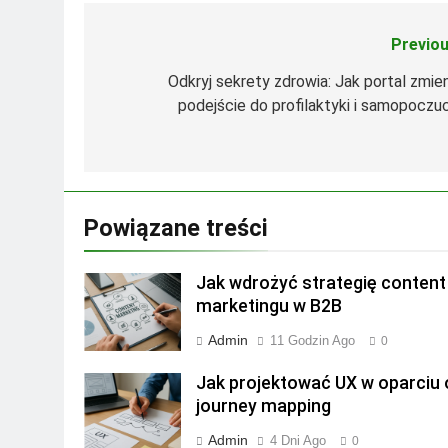
Previou
Nawigacja
wpisu
Odkryj sekrety zdrowia: Jak portal zmien
podejście do profilaktyki i samopoczuc
Powiązane treści
Jak wdrożyć strategię content
marketingu w B2B
Admin
11 Godzin Ago
0
Jak projektować UX w oparciu 
journey mapping
Admin
4 Dni Ago
0