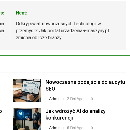
s:
Next:
ia
Odkryj świat nowoczesnych technologii w
ia
przemyśle: Jak portal urzadzenia-i-maszyny.pl
zmienia oblicze branży
Nowoczesne podejście do audytu
SEO
Admin
2 Dni Ago
0
o
Jak wdrożyć AI do analizy
konkurencji
Admin
6 Dni Ago
0