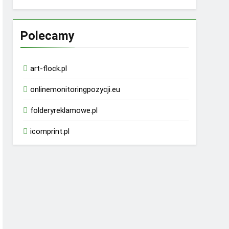
Polecamy
art-flock.pl
onlinemonitoringpozycji.eu
folderyreklamowe.pl
icomprint.pl