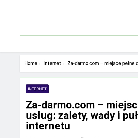
Skip
to
content
Home
Internet
Za-darmo.com – miejsce pełne da
INTERNET
Za-darmo.com – miejsce
usług: zalety, wady i p
internetu