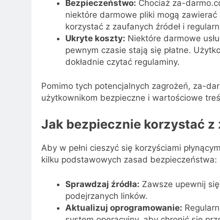
Bezpieczeństwo:
Chociaż za-darmo.com
niektóre darmowe pliki mogą zawierać 
korzystać z zaufanych źródeł i regula
Ukryte koszty:
Niektóre darmowe usługi
pewnym czasie stają się płatne. Użytko
dokładnie czytać regulaminy.
Pomimo tych potencjalnych zagrożeń, za-dar
użytkownikom bezpieczne i wartościowe treś
Jak bezpiecznie korzystać 
Aby w pełni cieszyć się korzyściami płynący
kilku podstawowych zasad bezpieczeństwa:
Sprawdzaj źródła:
Zawsze upewnij się, 
podejrzanych linków.
Aktualizuj oprogramowanie:
Regularni
system operacyjny, aby chronić się prz