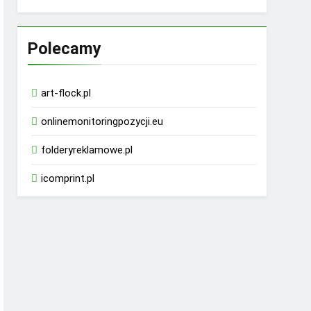
Polecamy
art-flock.pl
onlinemonitoringpozycji.eu
folderyreklamowe.pl
icomprint.pl