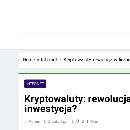
Skip
to
content
Home
Internet
Kryptowaluty: rewolucja w finan
INTERNET
Kryptowaluty: rewolucj
inwestycja?
0
Admin
2 Lata Ago
4 Mins