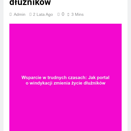
dłużników
0
Admin
2 Lata Ago
3 Mins