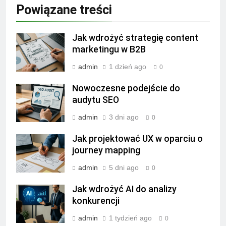
Powiązane treści
Jak wdrożyć strategię content
marketingu w B2B
admin
1 dzień ago
0
Nowoczesne podejście do
audytu SEO
admin
3 dni ago
0
Jak projektować UX w oparciu o
journey mapping
admin
5 dni ago
0
Jak wdrożyć AI do analizy
konkurencji
admin
1 tydzień ago
0