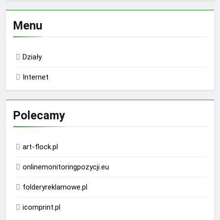
Menu
Działy
Internet
Polecamy
art-flock.pl
onlinemonitoringpozycji.eu
folderyreklamowe.pl
icomprint.pl