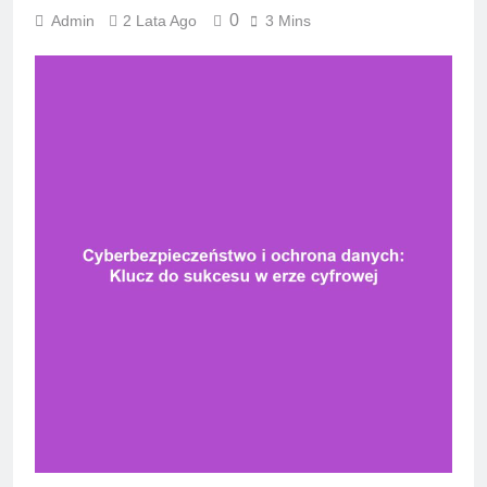
0
Admin
2 Lata Ago
3 Mins