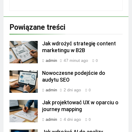
Powiązane treści
Jak wdrożyć strategię content
marketingu w B2B
admin
47 minut ago
0
Nowoczesne podejście do
audytu SEO
admin
2 dni ago
0
Jak projektować UX w oparciu o
journey mapping
admin
4 dni ago
0
Jak wdrożyć AI do analizy