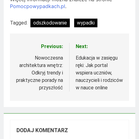
Pomocpowypadkach.pl
.
Tagged:
odszkodowanie
wypadki
Previous:
Next:
Nawigacja
wpisu
Nowoczesna
Edukacja w zasięgu
architektura wnętrz:
ręki: Jak portal
Odkryj trendy i
wspiera uczniów,
praktyczne porady na
nauczycieli i rodziców
przyszłość
w nauce online
DODAJ KOMENTARZ