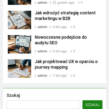
admin
21 godzin ago
0
Jak wdrożyć strategię content
marketingu w B2B
admin
3 dni ago
0
Nowoczesne podejście do
audytu SEO
admin
5 dni ago
0
Jak projektować UX w oparciu o
journey mapping
admin
7 dni ago
0
Szukaj
SZUKAJ