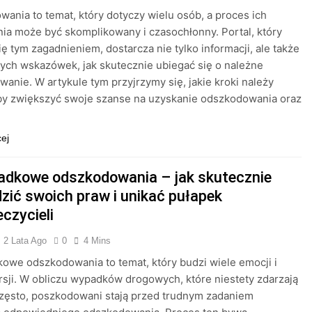
ania to temat, który dotyczy wielu osób, a proces ich
ia może być skomplikowany i czasochłonny. Portal, który
ię tym zagadnieniem, dostarcza nie tylko informacji, ale także
ych wskazówek, jak skutecznie ubiegać się o należne
anie. W artykule tym przyjrzymy się, jakie kroki należy
by zwiększyć swoje szanse na uzyskanie odszkodowania oraz
cej
dkowe odszkodowania – jak skutecznie
zić swoich praw i unikać pułapek
czycieli
2 Lata Ago
0
4 Mins
we odszkodowania to temat, który budzi wiele emocji i
sji. W obliczu wypadków drogowych, które niestety zdarzają
często, poszkodowani stają przed trudnym zadaniem