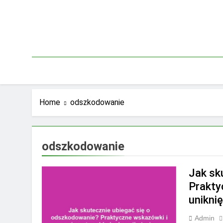
Skip
to
content
Home
odszkodowanie
odszkodowanie
Jak sk
Prakty
uniknię
Admin