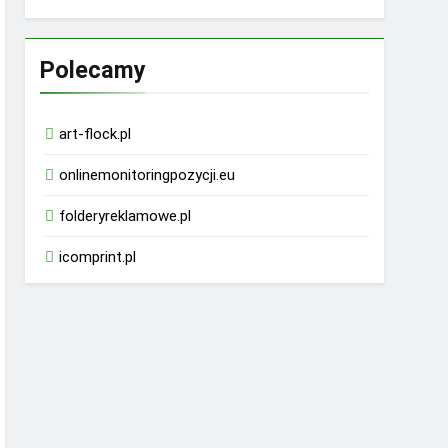
Polecamy
art-flock.pl
onlinemonitoringpozycji.eu
folderyreklamowe.pl
icomprint.pl