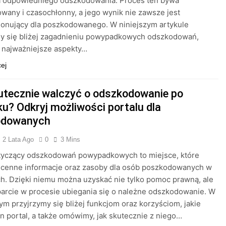
a odpowiedniego odszkodowania. Proces ten bywa
wany i czasochłonny, a jego wynik nie zawsze jest
jonujący dla poszkodowanego. W niniejszym artykule
my się bliżej zagadnieniu powypadkowych odszkodowań,
najważniejsze aspekty…
cej
utecznie walczyć o odszkodowanie po
u? Odkryj możliwości portalu dla
odowanych
2 Lata Ago
0
3 Mins
otyczący odszkodowań powypadkowych to miejsce, które
 cenne informacje oraz zasoby dla osób poszkodowanych w
. Dzięki niemu można uzyskać nie tylko pomoc prawną, ale
arcie w procesie ubiegania się o należne odszkodowanie. W
tym przyjrzymy się bliżej funkcjom oraz korzyściom, jakie
en portal, a także omówimy, jak skutecznie z niego…