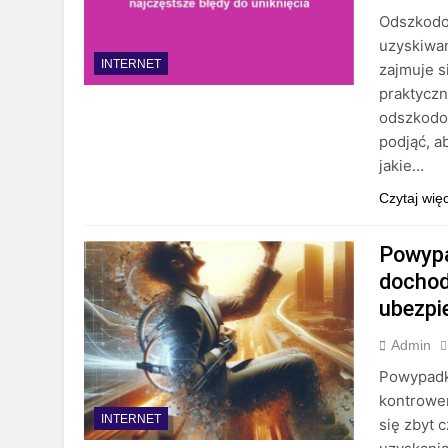
Odszkodow
uzyskiwan
INTERNET
zajmuje s
praktyczn
odszkodow
podjąć, a
jakie…
Czytaj wię
Powypa
dochod
ubezpie
Admin
Powypadko
kontrower
INTERNET
się zbyt 