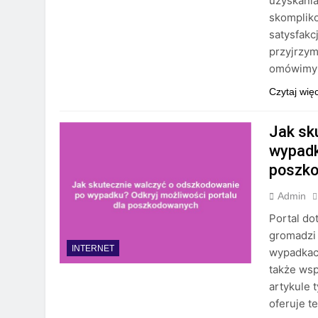
uzyskani
skompliko
satysfakc
przyjrzy
omówimy 
Czytaj wię
Jak sk
wypadk
poszk
Admin
Portal d
gromadzi
INTERNET
wypadkach
także wsp
artykule 
oferuje t