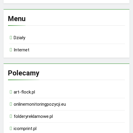
Menu
Działy
Internet
Polecamy
art-flock.pl
onlinemonitoringpozycji.eu
folderyreklamowe.pl
icomprint.pl