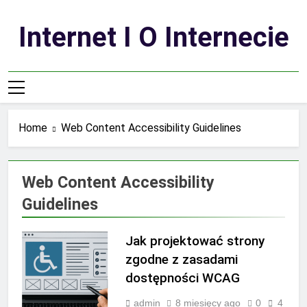
Skip
to
Internet I O Internecie
content
Home
Web Content Accessibility Guidelines
Web Content Accessibility
Guidelines
Jak projektować strony
zgodne z zasadami
dostępności WCAG
admin
8 miesięcy ago
0
4