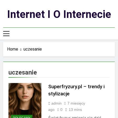
Skip
to
Internet I O Internecie
content
Home
uczesanie
uczesanie
Superfryzury.pl – trendy i
stylizacje
admin
7 miesięcy
ago
0
13 mins
Świat fryzur zmienia się dziś
POLECAMY