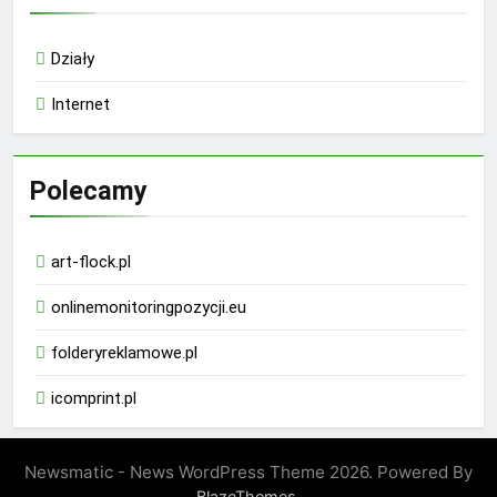
Działy
Internet
Polecamy
art-flock.pl
onlinemonitoringpozycji.eu
folderyreklamowe.pl
icomprint.pl
Newsmatic - News WordPress Theme 2026. Powered By
.
BlazeThemes