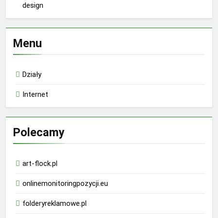
design
Menu
Działy
Internet
Polecamy
art-flock.pl
onlinemonitoringpozycji.eu
folderyreklamowe.pl