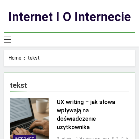
Skip
to
Internet I O Internecie
content
Home
tekst
tekst
UX writing – jak słowa
wpływają na
doświadczenie
użytkownika
admin
9 miesięcy ago
0
5
INTERNET