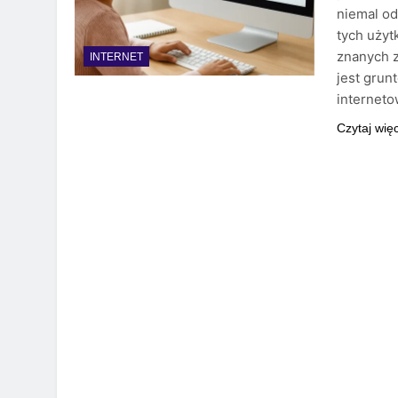
niemal od
tych uży
znanych z
INTERNET
jest grun
interneto
Czytaj wię