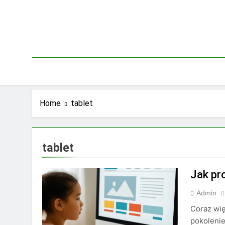
Skip
to
content
Home
tablet
tablet
Jak pr
Admin
Coraz wię
pokolenie