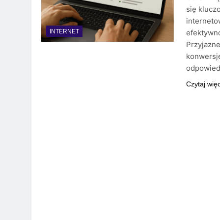
się klucz
interneto
efektywno
INTERNET
Przyjazne
konwersje
odpowiedz
Czytaj wię