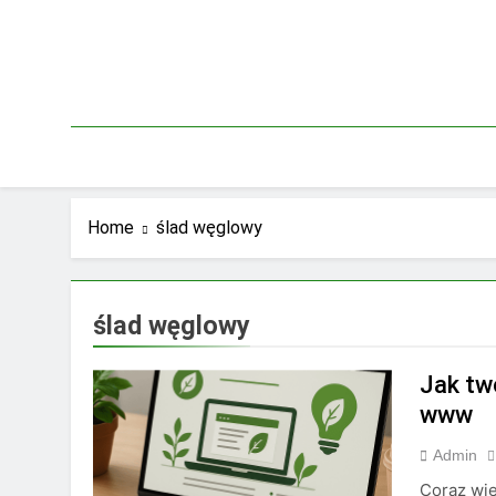
Skip
to
content
Home
ślad węglowy
ślad węglowy
Jak tw
www
Admin
Coraz wi