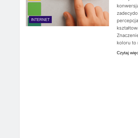
konwersją
zadecydow
percepcj
INTERNET
kształtow
Znaczenie
koloru to
Czytaj wię