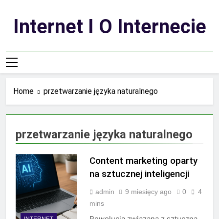
Skip
to
Internet I O Internecie
content
Home
przetwarzanie języka naturalnego
przetwarzanie języka naturalnego
Content marketing oparty
na sztucznej inteligencji
admin
9 miesięcy ago
0
4
mins
Rewolucja związana z sztuczną
INTERNET