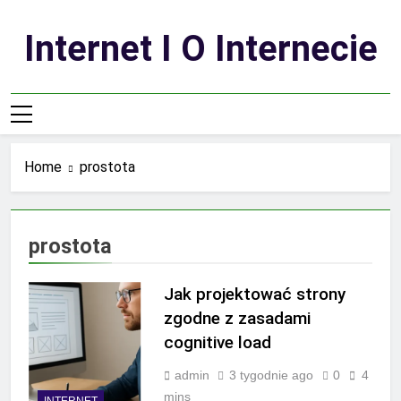
Skip
to
Internet I O Internecie
content
Home
prostota
prostota
Jak projektować strony
zgodne z zasadami
cognitive load
admin
3 tygodnie ago
0
4
mins
INTERNET