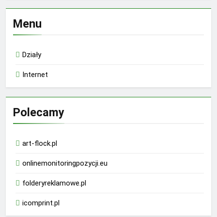
Menu
Działy
Internet
Polecamy
art-flock.pl
onlinemonitoringpozycji.eu
folderyreklamowe.pl
icomprint.pl