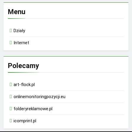
Menu
Działy
Internet
Polecamy
art-flock.pl
onlinemonitoringpozycji.eu
folderyreklamowe.pl
icomprint.pl