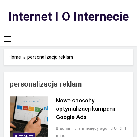
Skip
to
Internet I O Internecie
content
Home
personalizacja reklam
personalizacja reklam
Nowe sposoby
optymalizacji kampanii
Google Ads
admin
7 miesięcy ago
0
4
mins
INTERNET