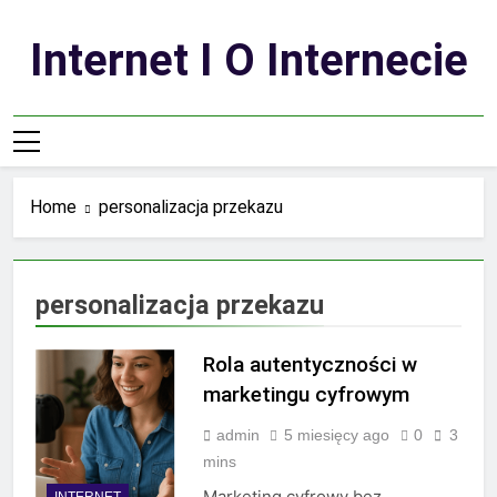
Skip
to
Internet I O Internecie
content
Home
personalizacja przekazu
personalizacja przekazu
Rola autentyczności w
marketingu cyfrowym
admin
5 miesięcy ago
0
3
mins
Marketing cyfrowy bez
INTERNET