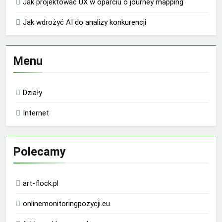
Jak projektować UX w oparciu o journey mapping
Jak wdrożyć AI do analizy konkurencji
Menu
Działy
Internet
Polecamy
art-flock.pl
onlinemonitoringpozycji.eu