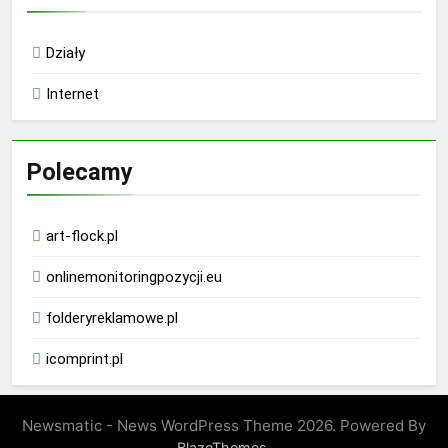
Działy
Internet
Polecamy
art-flock.pl
onlinemonitoringpozycji.eu
folderyreklamowe.pl
icomprint.pl
Newsmatic - News WordPress Theme 2026. Powered By
.
BlazeThemes