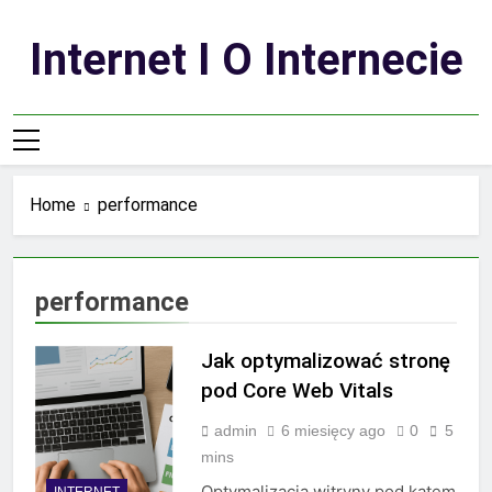
Skip
to
Internet I O Internecie
content
Home
performance
performance
Jak optymalizować stronę
pod Core Web Vitals
admin
6 miesięcy ago
0
5
mins
Optymalizacja witryny pod kątem
INTERNET