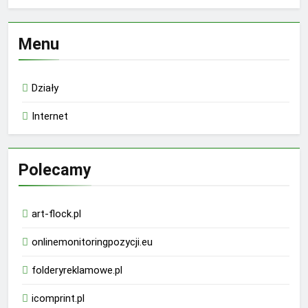
Menu
Działy
Internet
Polecamy
art-flock.pl
onlinemonitoringpozycji.eu
folderyreklamowe.pl
icomprint.pl