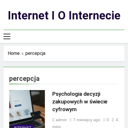
Skip
to
Internet I O Internecie
content
Home
percepcja
percepcja
Psychologia decyzji
zakupowych w świecie
cyfrowym
admin
7 miesięcy ago
0
4
mins
INTERNET