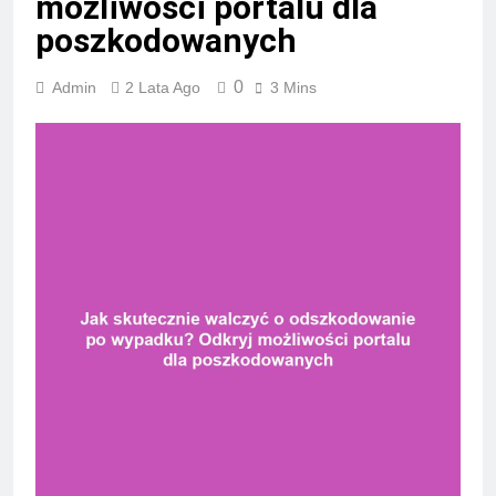
możliwości portalu dla
poszkodowanych
0
Admin
2 Lata Ago
3 Mins