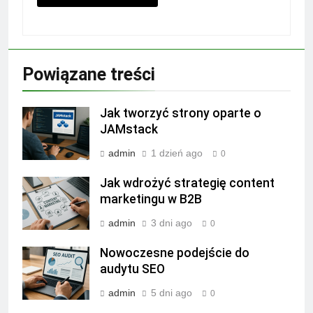
Powiązane treści
Jak tworzyć strony oparte o
JAMstack
admin
1 dzień ago
0
Jak wdrożyć strategię content
marketingu w B2B
admin
3 dni ago
0
Nowoczesne podejście do
audytu SEO
admin
5 dni ago
0