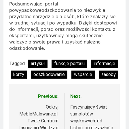
Podsumowując, portal
powypadkoweodszkodowania to niezwykle
przydatne narzędzie dla osób, które znalazły się
w trudnej sytuacji po wypadku. Dzięki dostępowi
do informacji, porad oraz możliwości kontaktu z
ekspertami, użytkownicy mogą skutecznie
walczyć o swoje prawa i uzyskać należne
odszkodowanie.
Tagged:
artykuł
funkcje portalu
informacje
korzy
odszkodowanie
wsparcie
zasoby
Previous:
Next:
Nawigacja
wpisu
Odkryj
Fascynujący świat
MebleMalowane.pl:
samolotów
Twoje Centrum
wojskowych: od
Inspiracji i Wiedzy o
historii po przyszłość