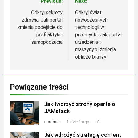
Previous:
Next:
Nawigacja
wpisu
Odkryj sekrety
Odkryj świat
zdrowia: Jak portal
nowoczesnych
zmienia podejście do
technologii w
profilaktyki i
przemyśle: Jak portal
samopoczucia
urzadzenia-i-
maszyny.pl zmienia
oblicze branży
Powiązane treści
Jak tworzyć strony oparte o
JAMstack
admin
1 dzień ago
0
Jak wdrożyć strategię content