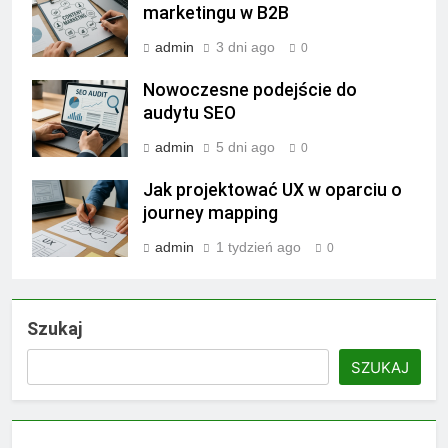
marketingu w B2B
admin
3 dni ago
0
Nowoczesne podejście do
audytu SEO
admin
5 dni ago
0
Jak projektować UX w oparciu o
journey mapping
admin
1 tydzień ago
0
Szukaj
SZUKAJ